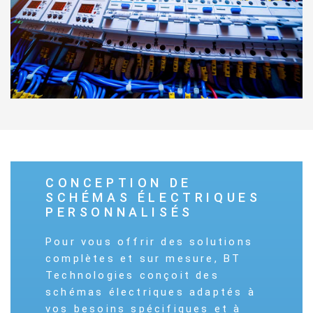
CONCEPTION DE
SCHÉMAS ÉLECTRIQUES
PERSONNALISÉS
Pour vous offrir des solutions
complètes et sur mesure, BT
Technologies conçoit des
schémas électriques adaptés à
vos besoins spécifiques et à